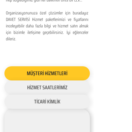
Hep söylediğimiz gibi her davetten önce bir LCV...
Organizasyonunuza özel çözümler için buradayız
DAVET SERVİSİ Hizmet paketlerimizi ve fiyatlarını
inceleyebilir daha fazla bilgi ve hizmet satın almak
için bizimle iletişime geçebilirsiniz. İyi eğlenceler
dileriz.
MÜŞTERİ HİZMETLERİ
HİZMET SAATLERİMİZ
TİCARİ KİMLİK