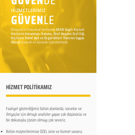
GÜVEN
DE
HİZMETLERİMİZ
GÜVEN
LE
Bireysel ve Kurumsal Verileriniz
6698 Sayılı Kişisel
Verilerin Korunması Kanunu, Özel Hayatın Gizliliği,
Kişilerin Temel Hak ve Özgürlükleri İlkesine Uygun
Olarak
Güvenli ve Güvenle İşlenmektedir.
HİZMET POLİTİKAMIZ
Faaliyet gösterdiğimiz bütün alanlarda; sorunlar ve
ihtiyaçlar için detaylı analizler yapar çok düşünürüz ve
bir dokunuşla çözüm olmayı çok severiz.
Bütün müşterilerimize ÖZEL ürün ve hizmet sunarız.