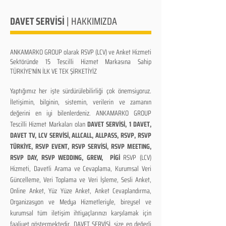
DAVET SERVİSİ
| HAKKIMIZDA
ANKAMARKO GROUP olarak
RSVP (LCV) ve Anket Hizmeti
Sektöründe 15 Tescilli Hizmet Markasına Sahip
TÜRKİYE'NİN İLK VE TEK ŞİRKETİYİZ
Yaptığımız her işte sürdürülebilirliği çok önemsiyoruz.
İletişimin, bilginin, sistemin, verilerin ve zamanın
değerini en iyi bilenlerdeniz. ANKAMARKO GROUP
Tescilli Hizmet Markaları olan
DAVET SERVİSİ, 1 DAVET,
DAVET TV, LCV SERVİSİ, ALLCALL, ALLPASS, RSVP, RSVP
TÜRKİYE, RSVP EVENT, RSVP SERVİSİ, RSVP MEETING,
RSVP DAY, RSVP WEDDING, GREW, PİGİ
RSVP (LCV)
Hizmeti, Davetli Arama ve Cevaplama, Kurumsal Veri
Güncelleme, Veri Toplama ve Veri İşleme, Sesli Anket,
Online Anket, Yüz Yüze Anket, Anket Cevaplandırma,
Organizasyon ve Medya Hizmetleriyle, bireysel ve
kurumsal tüm iletişim ihtiyaçlarınızı karşılamak için
faaliyet göstermektedir. DAVET SERVİSİ, size en değerli