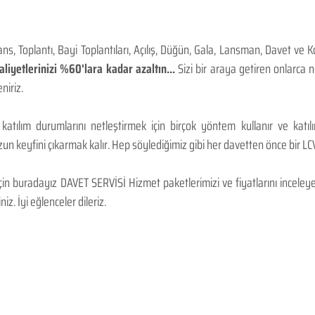
, Toplantı, Bayi Toplantıları, Açılış, Düğün, Gala, Lansman, Davet ve 
iyetlerinizi %60'lara kadar azaltın...
Sizi bir araya getiren onlarca
niriz.
 katılım durumlarını netleştirmek için birçok yöntem kullanır ve katı
n keyfini çıkarmak kalır. Hep söylediğimiz gibi her davetten önce bir LCV.
 buradayız DAVET SERVİSİ Hizmet paketlerimizi ve fiyatlarını inceleyebi
niz. İyi eğlenceler dileriz.