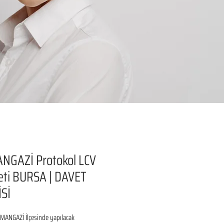
NGAZİ Protokol LCV
eti BURSA | DAVET
Sİ
ANGAZİ İlçesinde yapılacak 