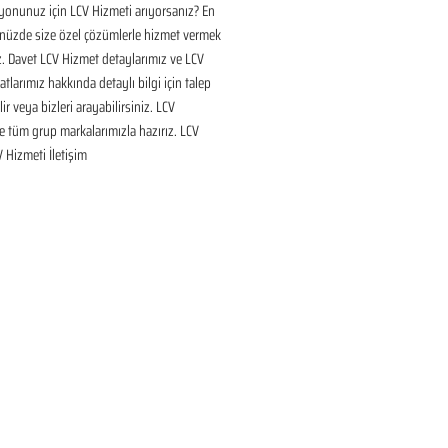
onunuz için LCV Hizmeti arıyorsanız? En 
nüzde size özel çözümlerle hizmet vermek 
ız. Davet LCV Hizmet detaylarımız ve LCV 
tlarımız hakkında detaylı bilgi için talep 
ir veya bizleri arayabilirsiniz. LCV 
 tüm grup markalarımızla hazırız. LCV 
V Hizmeti İletişim