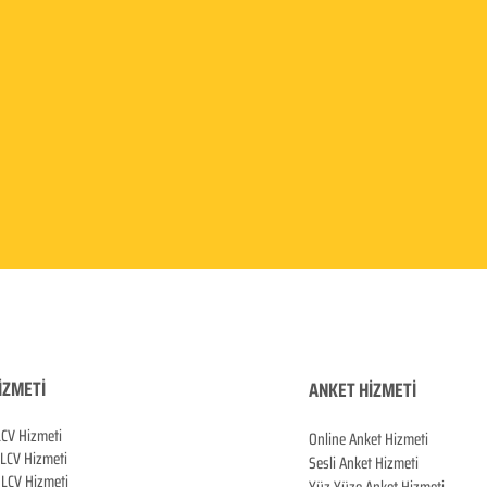
İZMETİ
ANKET HİZMETİ
LCV Hizmeti
Online Anket Hizmeti
 LCV Hiz
meti
Sesli Anket Hizmeti
LCV Hizmeti