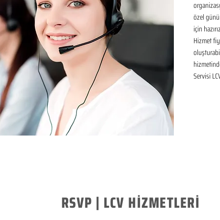
organizasy
özel günü
için hazır
Hizmet fiya
oluşturabil
hizmetinde
Servisi LC
RSVP | LCV HİZMETLERİ