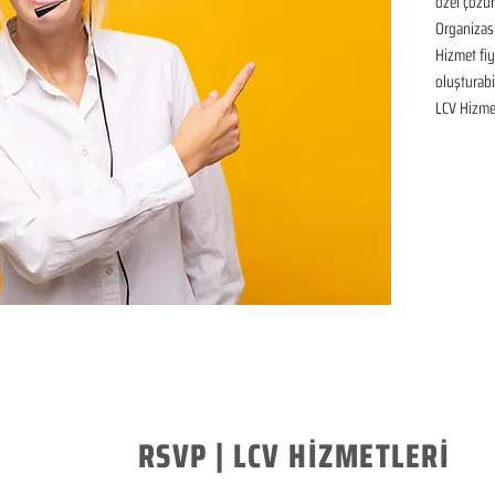
özel çözüm
Organizas
Hizmet fiya
oluşturabil
LCV Hizmet
RSVP | LCV HİZMETLERİ