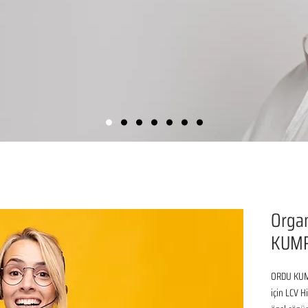
Organ
KUM
ORDU KUMR
için LCV H