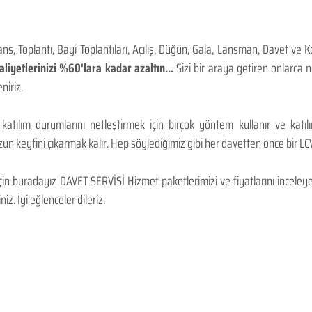
, Toplantı, Bayi Toplantıları, Açılış, Düğün, Gala, Lansman, Davet ve 
iyetlerinizi %60'lara kadar azaltın...
Sizi bir araya getiren onlarca
niriz.
 katılım durumlarını netleştirmek için birçok yöntem kullanır ve katı
n keyfini çıkarmak kalır. Hep söylediğimiz gibi her davetten önce bir LCV.
 buradayız DAVET SERVİSİ Hizmet paketlerimizi ve fiyatlarını inceleyebi
niz. İyi eğlenceler dileriz.