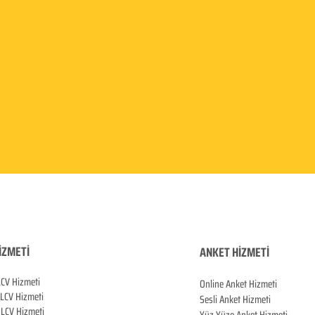
İZMETİ
ANKET HİZMETİ
LCV Hizmeti
Online Anket Hizmeti
 LCV Hiz
meti
Sesli Anket Hizmeti
LCV Hizmeti