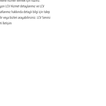
lerle hizmet vermek için hazırız. 
yon LCV Hizmet detaylarımız ve LCV 
tlarımız hakkında detaylı bilgi için talep 
ir veya bizleri arayabilirsiniz. LCV Servisi 
i İletişim