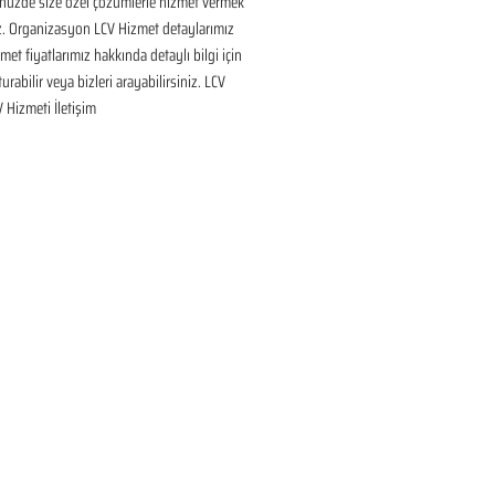
nüzde size özel çözümlerle hizmet vermek 
ız. Organizasyon LCV Hizmet detaylarımız 
met fiyatlarımız hakkında detaylı bilgi için 
urabilir veya bizleri arayabilirsiniz. LCV 
V Hizmeti İletişim