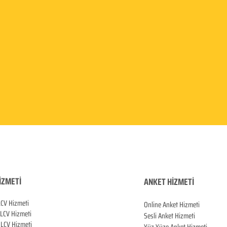
İZMETİ
ANKET HİZMETİ
LCV Hizmeti
Online Anket Hizmeti
 LCV Hiz
meti
Sesli Anket Hizmeti
LCV Hizmeti