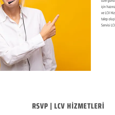
özel günü
için hazır
ve LCV Hiz
talep oluşt
Servisi LC
RSVP | LCV HİZMETLERİ