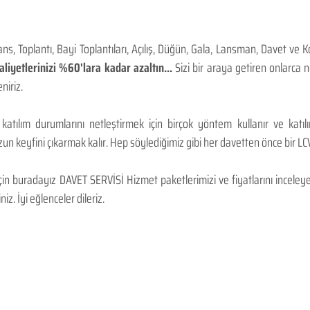
, Toplantı, Bayi Toplantıları, Açılış, Düğün, Gala, Lansman, Davet ve 
iyetlerinizi %60'lara kadar azaltın...
Sizi bir araya getiren onlarca
niriz.
 katılım durumlarını netleştirmek için birçok yöntem kullanır ve katı
n keyfini çıkarmak kalır. Hep söylediğimiz gibi her davetten önce bir LCV.
 buradayız DAVET SERVİSİ Hizmet paketlerimizi ve fiyatlarını inceleyebi
niz. İyi eğlenceler dileriz.