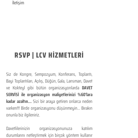
İletişim
RSVP | LCV HİZMETLERİ
Siz de Kongre, Sempozyum, Konferans, Toplantı,
Bayi Toplantıları, Açılış, Düğün, Gala, Lansman, Davet
ve Kokteyl gibi bütün organizasyonlarda
DAVET
SERVİSİ ile organizasyon maliyetlerinizi %60'lara
kadar azaltın...
Sizi bir araya getiren onlarca neden
varken!!! Birde organizasyonu düşünmeyin... Bırakın
onunla biz ilgileniriz.
Davetlilerinizin organizasyonunuza katılım
durumlarını netleştirmek için birçok yöntem kullanır