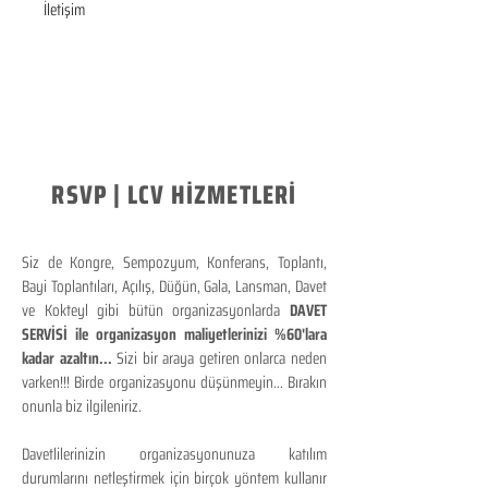
İletişim
RSVP | LCV HİZMETLERİ
Siz de Kongre, Sempozyum, Konferans, Toplantı,
Bayi Toplantıları, Açılış, Düğün, Gala, Lansman, Davet
ve Kokteyl gibi bütün organizasyonlarda
DAVET
SERVİSİ ile organizasyon maliyetlerinizi %60'lara
kadar azaltın...
Sizi bir araya getiren onlarca neden
varken!!! Birde organizasyonu düşünmeyin... Bırakın
onunla biz ilgileniriz.
Davetlilerinizin organizasyonunuza katılım
durumlarını netleştirmek için birçok yöntem kullanır