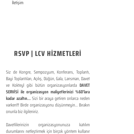
İletişim
RSVP | LCV HİZMETLERİ
Siz de Kongre, Sempozyum, Konferans, Toplantı,
Bayi Toplantıları, Açılış, Düğün, Gala, Lansman, Davet
ve Kokteyl gibi bütün organizasyonlarda
DAVET
SERVİSİ ile organizasyon maliyetlerinizi %60'lara
kadar azaltın...
Sizi bir araya getiren onlarca neden
varken!!! Birde organizasyonu düşünmeyin... Bırakın
onunla biz ilgileniriz.
Davetlilerinizin organizasyonunuza katılım
durumlarını netleştirmek için birçok yöntem kullanır