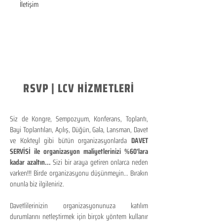
İletişim
RSVP | LCV HİZMETLERİ
Siz de Kongre, Sempozyum, Konferans, Toplantı,
Bayi Toplantıları, Açılış, Düğün, Gala, Lansman, Davet
ve Kokteyl gibi bütün organizasyonlarda
DAVET
SERVİSİ ile organizasyon maliyetlerinizi %60'lara
kadar azaltın...
Sizi bir araya getiren onlarca neden
varken!!! Birde organizasyonu düşünmeyin... Bırakın
onunla biz ilgileniriz.
Davetlilerinizin organizasyonunuza katılım
durumlarını netleştirmek için birçok yöntem kullanır