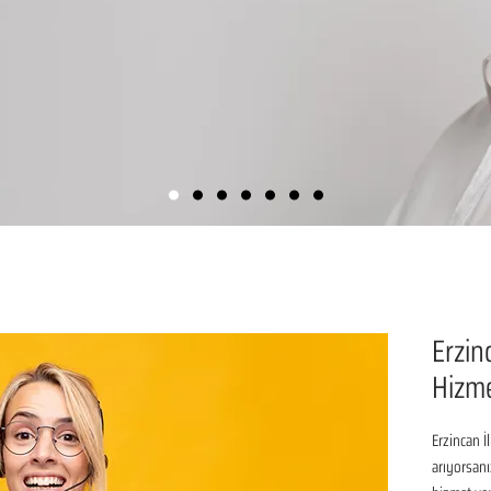
Erzin
Hizme
Erzincan İ
arıyorsanı