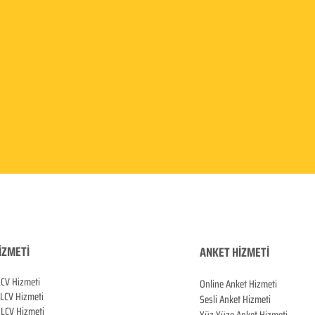
İZMETİ
ANKET HİZMETİ
LCV Hizmeti
Online Anket Hizmeti
 LCV Hiz
meti
Sesli Anket Hizmeti
LCV Hizmeti