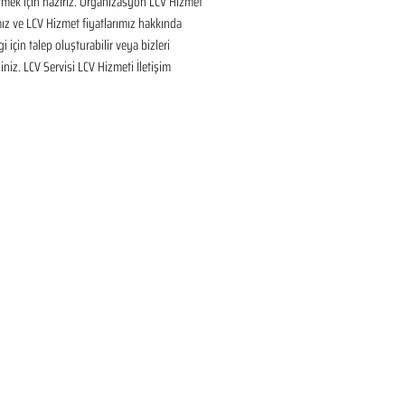
mek için hazırız. Organizasyon LCV Hizmet 
ız ve LCV Hizmet fiyatlarımız hakkında 
gi için talep oluşturabilir veya bizleri 
siniz. LCV Servisi LCV Hizmeti İletişim