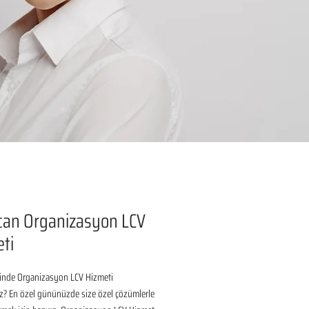
can Organizasyon LCV
ti
linde Organizasyon LCV Hizmeti 
z? En özel gününüzde size özel çözümlerle 