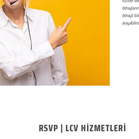
hizmet ver
detaylarım
detaylı bil
arayabilir
RSVP | LCV HİZMETLERİ