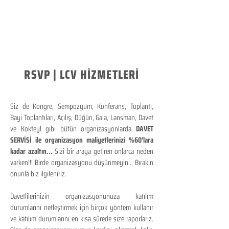
RSVP | LCV HİZMETLERİ
Siz de Kongre, Sempozyum, Konferans, Toplantı,
Bayi Toplantıları, Açılış, Düğün, Gala, Lansman, Davet
ve Kokteyl gibi bütün organizasyonlarda
DAVET
SERVİSİ ile organizasyon maliyetlerinizi %60'lara
kadar azaltın...
Sizi bir araya getiren onlarca neden
varken!!! Birde organizasyonu düşünmeyin... Bırakın
onunla biz ilgileniriz.
Davetlilerinizin organizasyonunuza katılım
durumlarını netleştirmek için birçok yöntem kullanır
ve katılım durumlarını en kısa sürede size raporlarız.