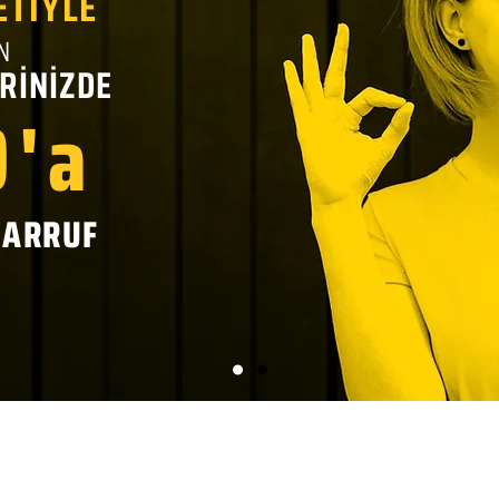
ETİYLE
N
RİNİZDE
'a
SARRUF