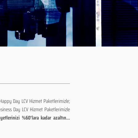
 Happy Day LCV Hizmet Paketlerimizle;
usiness Day LCV Hizmet Paketlerimizle
etlerinizi %60'lara kadar azaltın...