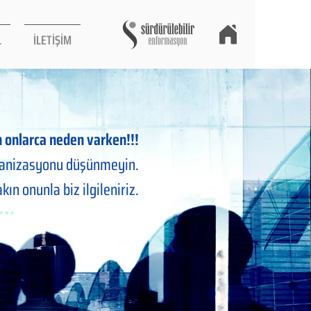
L
İLETİŞİM
en onlarca neden varken!!!
ganizasyonu düşünmeyin.
akın onunla biz ilgileniriz.