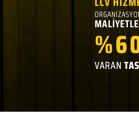
LCV HİZM
ORGANİZASYO
MALİYETLE
%60
VARAN
TA