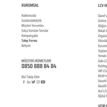
KURUMSAL
LCV H
Hakkımızda
Davet 
Sürdürülebilirlik
Online
Müşteri Yorumları
Düğün 
Sıkça Sorulan Sorular
Nikah 
Kampanyalar
Organi
Talep Formu
Etkinli
İletişim
Kurums
Blog
Toplan
Yemek 
MÜŞTERİ HİZM
ET
LERİ
Gala L
0850 888 8
4
84
Koktey
VIP LC
RSVP H
Bizi Takip Edin
Davetl
Davetl
Acil LC
Dijital
© Copyright
VERİ 