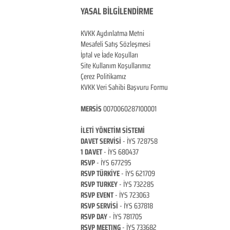
YASAL BİLGİLENDİRME
KVKK Aydınlatma
Metni
Mesafeli Satış Sözleşmesi
İptal ve İade Koşulları
Site Kullanım Koşullarımız
Çerez Politikamız
KVKK Veri Sahibi Başvuru Formu
MERSİS
0070060287100001
İLETİ YÖNETİM SİSTEMİ
DAVET SERVİSİ
- İYS 728758
1 DAVET
- İYS 680437
RSVP
- İYS 677295
RSVP TÜRKİYE
- İYS 621709
RSVP TURKEY
- İYS 732285
RSVP EVENT
- İYS 723063
RSVP SERVİSİ
- İYS 637818
RSVP DAY
- İYS 781705
RSVP MEETING
- İYS 733682