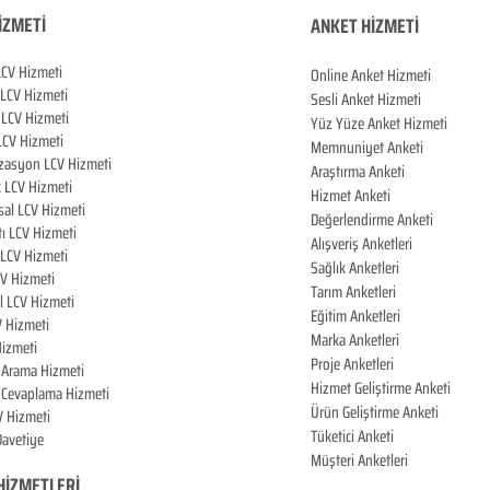
İZMETİ
ANKET HİZMETİ
LCV Hizmeti
Online Anket Hizmeti
 LCV Hiz
meti
Sesli Anket Hizmeti
LCV Hizmeti
Yüz Yüze Anket Hizmeti
LCV Hizmeti
Memnuniyet Anketi
zasyon LCV Hizmeti
Araştırma Anketi
k LCV Hizmeti
Hizmet Anketi
al LCV Hizmeti
Değerlendirme Anketi
tı LCV Hizmeti
Alışveriş Anketleri
LCV Hizmeti
Sağlık Anketleri
CV Hizmeti
Tarım Anketleri
l LCV Hizmeti
Eğitim Anketleri
V Hizmeti
Marka Anketleri
izmeti
Proje Anketleri
i Arama Hizmeti
Hizmet Geliştirme Anketi
i Cevaplama Hizmeti
Ürün Geliştirme Anketi
V Hizmeti
Tüketici Anketi
 Davetiye
Müşteri Anketleri
HİZMETLERİ