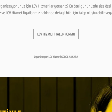
anizasyonunuz için LCV Hizmeti arıyorsanız? En özel gününüzde size özel ç
 LCV Hizmet fiyatlarımız hakkında detaylı bilgi için talep oluşturabilir veya b
LCV HİZMETİ TALEP FORMU
Organizasyon LCV Hizmeti GÜDÜL ANKARA