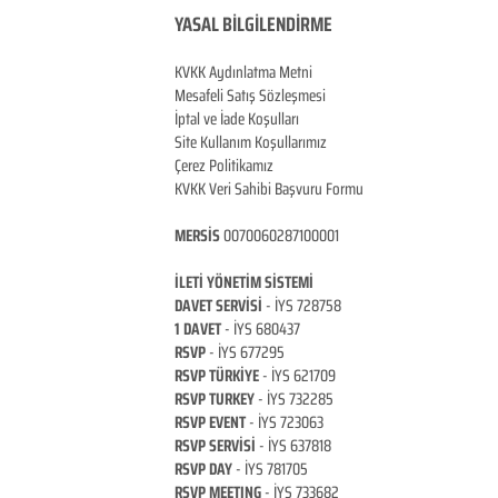
YASAL BİLGİLENDİRME
KVKK Aydınlatma
Metni
Mesafeli Satış Sözleşmesi
İptal ve İade Koşulları
Site Kullanım Koşullarımız
Çerez Politikamız
KVKK Veri Sahibi Başvuru Formu
MERSİS
0070060287100001
İLETİ YÖNETİM SİSTEMİ
DAVET SERVİSİ
- İYS 728758
1 DAVET
- İYS 680437
RSVP
- İYS 677295
RSVP TÜRKİYE
- İYS 621709
RSVP TURKEY
- İYS 732285
RSVP EVENT
- İYS 723063
RSVP SERVİSİ
- İYS 637818
RSVP DAY
- İYS 781705
RSVP MEETING
- İYS 733682