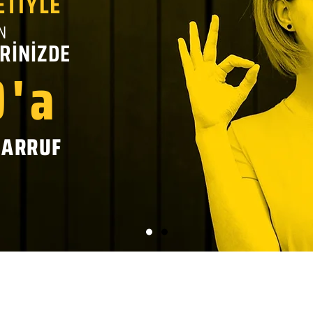
ETİYLE
N
RİNİZDE
'a
SARRUF