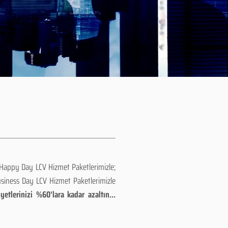
 Happy Day LCV Hizmet Paketlerimizle;
usiness Day LCV Hizmet Paketlerimizle
etlerinizi %60'lara kadar azaltın...