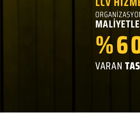
LCV HİZM
ORGANİZASYO
MALİYETLE
%60
VARAN
TA