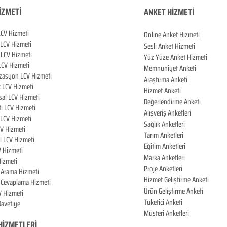
İZMETİ
ANKET HİZMETİ
LCV Hizmeti
Online Anket Hizmeti
 LCV Hiz
meti
Sesli Anket Hizmeti
LCV Hizmeti
Yüz Yüze Anket Hizmeti
LCV Hizmeti
Memnuniyet Anketi
zasyon LCV Hizmeti
Araştırma Anketi
k LCV Hizmeti
Hizmet Anketi
al LCV Hizmeti
Değerlendirme Anketi
tı LCV Hizmeti
Alışveriş Anketleri
LCV Hizmeti
Sağlık Anketleri
CV Hizmeti
Tarım Anketleri
l LCV Hizmeti
Eğitim Anketleri
V Hizmeti
Marka Anketleri
izmeti
Proje Anketleri
i Arama Hizmeti
Hizmet Geliştirme Anketi
i Cevaplama Hizmeti
Ürün Geliştirme Anketi
V Hizmeti
Tüketici Anketi
 Davetiye
Müşteri Anketleri
HİZMETLERİ