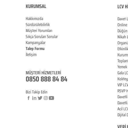
KURUMSAL
LCV H
Hakkımızda
Davet 
Sürdürülebilirlik
Online
Müşteri Yorumları
Düğün 
Sıkça Sorulan Sorular
Nikah 
Kampanyalar
Organi
Talep Formu
Etkinli
İletişim
Kurums
Blog
Toplan
Yemek 
MÜŞTERİ HİZM
ET
LERİ
Gala L
0850 888 8
4
84
Koktey
VIP LC
RSVP H
Bizi Takip Edin
Davetl
Davetl
Acil LC
Dijital
© Copyright
VERİ 