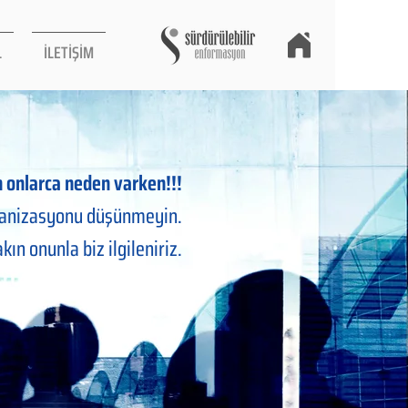
L
İLETİŞİM
en onlarca neden varken!!!
ganizasyonu düşünmeyin.
akın onunla biz ilgileniriz.