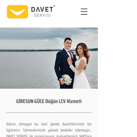
GİRESUN GÜCE Düğün LCV Hizmeti
Tekrarı olmayan bu özel günde davetlilerinizle biz
ilgileniriz. Tahminlerinizle yüksek bedeller ödemeyin...
DAVET SERVİSİ ile organizasyon maliyetlerinizi %60'lara