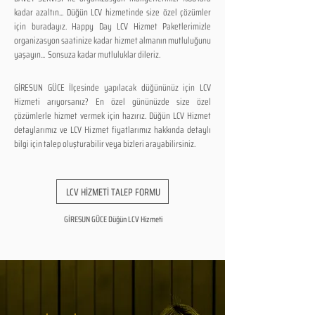
kadar azaltın... Düğün LCV hizmetinde size özel çözümler
için buradayız. Happy Day LCV Hizmet Paketlerimizle
organizasyon saatinize kadar hizmet almanın mutluluğunu
yaşayın... Sonsuza kadar mutluluklar dileriz.
GİRESUN GÜCE İlçesinde yapılacak düğününüz için LCV
Hizmeti arıyorsanız? En özel gününüzde size özel
çözümlerle hizmet vermek için hazırız. Düğün LCV Hizmet
detaylarımız ve LCV Hizmet fiyatlarımız hakkında detaylı
bilgi için talep oluşturabilir veya bizleri arayabilirsiniz.
LCV HİZMETİ TALEP FORMU
GİRESUN GÜCE Düğün LCV Hizmeti