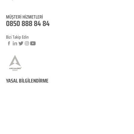
Blog
MÜŞTERİ HİZM
ET
LERİ
0850 888 8
4
84
Bizi Takip Edin
© Copyright
YASAL BİLGİLENDİRME
KVKK Aydınlatma
Metni
Mesafeli Satış Sözleşmesi
İptal ve İade Koşulları
Site Kullanım Koşullarımız
Çerez Politikamız
KVKK Veri Sahibi Başvuru Formu