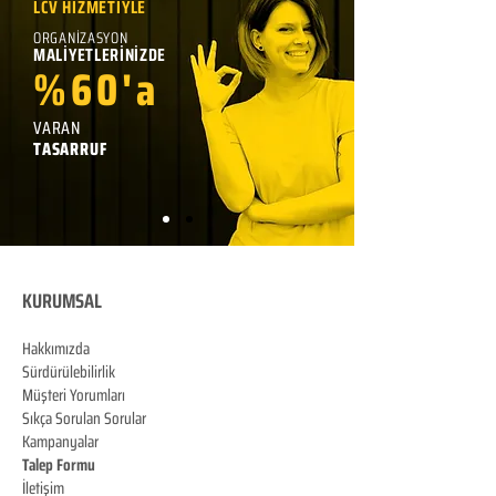
LCV HİZMETİYLE
ORGANİZASYON
MALİYETLERİNİZDE
%60'a
VARAN
TASARRUF
KURUMSAL
Hakkımızda
Sürdürülebilirlik
Müşteri Yorumları
Sıkça Sorulan Sorular
Kampanyalar
Talep Formu
İletişim