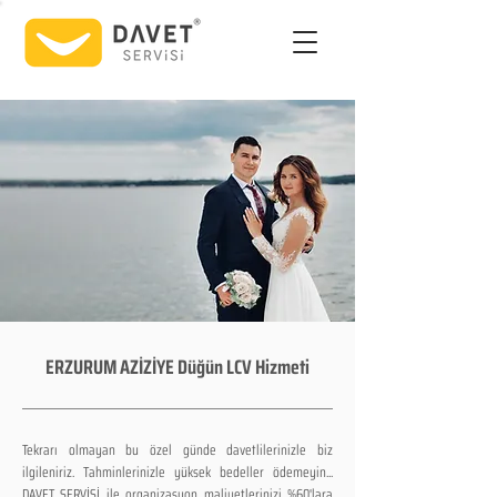
ERZURUM AZİZİYE Düğün LCV Hizmeti
Tekrarı olmayan bu özel günde davetlilerinizle biz
ilgileniriz. Tahminlerinizle yüksek bedeller ödemeyin...
DAVET SERVİSİ ile organizasyon maliyetlerinizi %60'lara