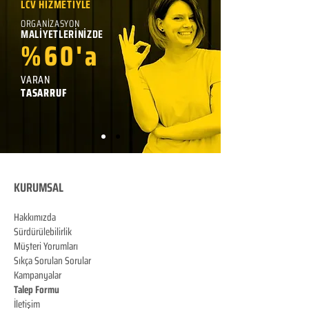
LCV HİZMETİYLE
ORGANİZASYON
MALİYETLERİNİZDE
%60'a
VARAN
TASARRUF
KURUMSAL
Hakkımızda
Sürdürülebilirlik
Müşteri Yorumları
Sıkça Sorulan Sorular
Kampanyalar
Talep Formu
İletişim