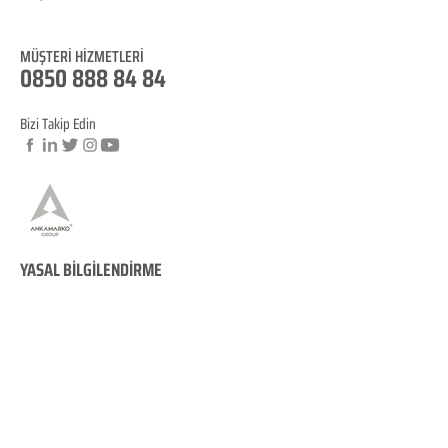
Blog
MÜŞTERİ HİZM
ET
LERİ
0850 888 8
4
84
Bizi Takip Edin
© Copyright
YASAL BİLGİLENDİRME
KVKK Aydınlatma
Metni
Mesafeli Satış Sözleşmesi
İptal ve İade Koşulları
Site Kullanım Koşullarımız
Çerez Politikamız
KVKK Veri Sahibi Başvuru Formu