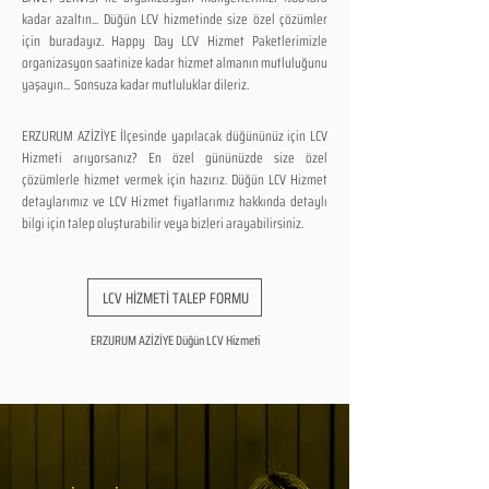
kadar azaltın... Düğün LCV hizmetinde size özel çözümler
için buradayız. Happy Day LCV Hizmet Paketlerimizle
organizasyon saatinize kadar hizmet almanın mutluluğunu
yaşayın... Sonsuza kadar mutluluklar dileriz.
ERZURUM AZİZİYE İlçesinde yapılacak düğününüz için LCV
Hizmeti arıyorsanız? En özel gününüzde size özel
çözümlerle hizmet vermek için hazırız. Düğün LCV Hizmet
detaylarımız ve LCV Hizmet fiyatlarımız hakkında detaylı
bilgi için talep oluşturabilir veya bizleri arayabilirsiniz.
LCV HİZMETİ TALEP FORMU
ERZURUM AZİZİYE Düğün LCV Hizmeti