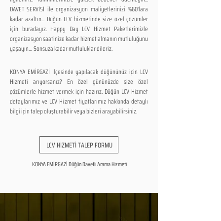
DAVET SERVİSİ ile organizasyon maliyetlerinizi %60'lara
kadar azaltın... Düğün LCV hizmetinde size özel çözümler
için buradayız. Happy Day LCV Hizmet Paketlerimizle
organizasyon saatinize kadar hizmet almanın mutluluğunu
yaşayın... Sonsuza kadar mutluluklar dileriz.
KONYA EMİRGAZİ İlçesinde yapılacak düğününüz için LCV
Hizmeti arıyorsanız? En özel gününüzde size özel
çözümlerle hizmet vermek için hazırız. Düğün LCV Hizmet
detaylarımız ve LCV Hizmet fiyatlarımız hakkında detaylı
bilgi için talep oluşturabilir veya bizleri arayabilirsiniz.
LCV HİZMETİ TALEP FORMU
KONYA EMİRGAZİ Düğün Davetli Arama Hizmeti