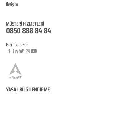
İletişim
Blog
MÜŞTERİ HİZM
ET
LERİ
0850 888 8
4
84
Bizi Takip Edin
© Copyright
YASAL BİLGİLENDİRME
KVKK Aydınlatma
Metni
Mesafeli Satış Sözleşmesi
İptal ve İade Koşulları
Site Kullanım Koşullarımız
Çerez Politikamız
KVKK Veri Sahibi Başvuru Formu