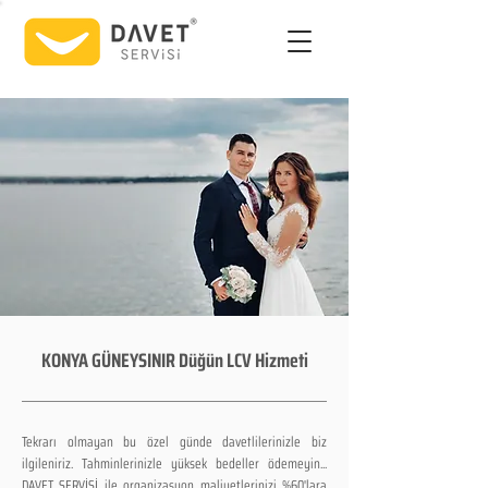
KONYA GÜNEYSINIR Düğün LCV Hizmeti
Tekrarı olmayan bu özel günde davetlilerinizle biz
ilgileniriz. Tahminlerinizle yüksek bedeller ödemeyin...
DAVET SERVİSİ ile organizasyon maliyetlerinizi %60'lara