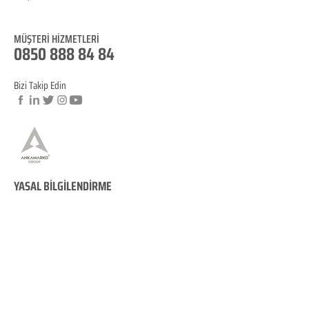
Blog
MÜŞTERİ HİZM
ET
LERİ
0850 888 8
4
84
Bizi Takip Edin
© Copyright
YASAL BİLGİLENDİRME
KVKK Aydınlatma
Metni
Mesafeli Satış Sözleşmesi
İptal ve İade Koşulları
Site Kullanım Koşullarımız
Çerez Politikamız
KVKK Veri Sahibi Başvuru Formu