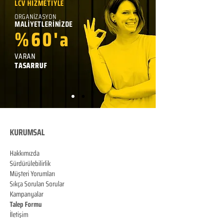
LCV HİZMETİYLE
ORGANİZASYON
MALİYETLERİNİZDE
%60'a
VARAN
TASARRUF
KURUMSAL
Hakkımızda
Sürdürülebilirlik
Müşteri Yorumları
Sıkça Sorulan Sorular
Kampanyalar
Talep Formu
İletişim