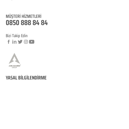
Blog
MÜŞTERİ HİZM
ET
LERİ
0850 888 8
4
84
Bizi Takip Edin
© Copyright
YASAL BİLGİLENDİRME
KVKK Aydınlatma
Metni
Mesafeli Satış Sözleşmesi
İptal ve İade Koşulları
Site Kullanım Koşullarımız
Çerez Politikamız
KVKK Veri Sahibi Başvuru Formu