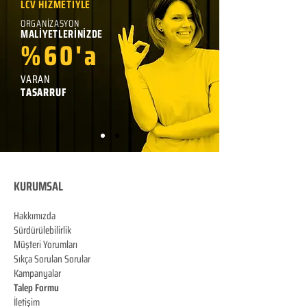
LCV HİZMETİYLE
ORGANİZASYON
MALİYETLERİNİZDE
%60'a
VARAN
TASARRUF
KURUMSAL
Hakkımızda
Sürdürülebilirlik
Müşteri Yorumları
Sıkça Sorulan Sorular
Kampanyalar
Talep Formu
İletişim