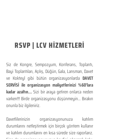
RSVP | LCV HİZMETLERİ
Siz de Kongre, Sempozyum, Konferans, Toplantı,
Bayi Toplantıları, Açılış, Düğün, Gala, Lansman, Davet
ve Kokteyl gibi bütün organizasyonlarda
DAVET
SERVİSİ ile organizasyon maliyetlerinizi %60'lara
kadar azaltın...
Sizi bir araya getiren onlarca neden
varken!!! Birde organizasyonu düşünmeyin... Bırakın
onunla biz ilgileniriz.
Davetlilerinizin organizasyonunuza katılım
durumlarını netleştirmek için birçok yöntem kullanır
ve katılım durumlarını en kısa sürede size raporlarız.