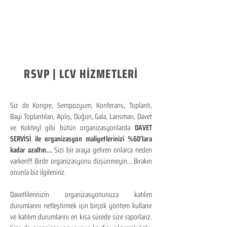
RSVP | LCV HİZMETLERİ
Siz de Kongre, Sempozyum, Konferans, Toplantı,
Bayi Toplantıları, Açılış, Düğün, Gala, Lansman, Davet
ve Kokteyl gibi bütün organizasyonlarda
DAVET
SERVİSİ ile organizasyon maliyetlerinizi %60'lara
kadar azaltın...
Sizi bir araya getiren onlarca neden
varken!!! Birde organizasyonu düşünmeyin... Bırakın
onunla biz ilgileniriz.
Davetlilerinizin organizasyonunuza katılım
durumlarını netleştirmek için birçok yöntem kullanır
ve katılım durumlarını en kısa sürede size raporlarız.