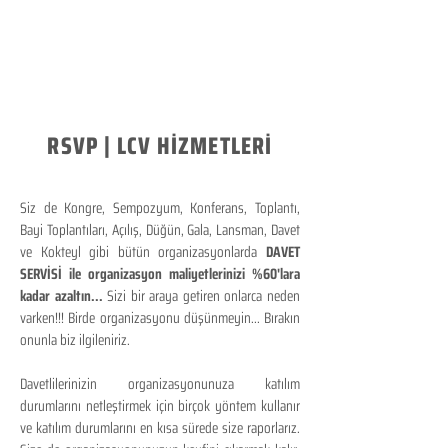
RSVP | LCV HİZMETLERİ
Siz de Kongre, Sempozyum, Konferans, Toplantı,
Bayi Toplantıları, Açılış, Düğün, Gala, Lansman, Davet
ve Kokteyl gibi bütün organizasyonlarda
DAVET
SERVİSİ ile organizasyon maliyetlerinizi %60'lara
kadar azaltın...
Sizi bir araya getiren onlarca neden
varken!!! Birde organizasyonu düşünmeyin... Bırakın
onunla biz ilgileniriz.
Davetlilerinizin organizasyonunuza katılım
durumlarını netleştirmek için birçok yöntem kullanır
ve katılım durumlarını en kısa sürede size raporlarız.