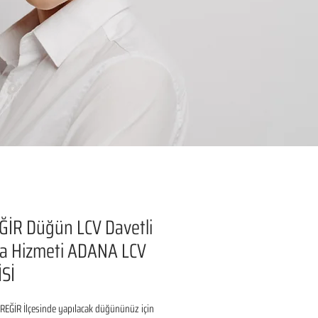
İR Düğün LCV Davetli
a Hizmeti ADANA LCV
Sİ
EĞİR İlçesinde yapılacak düğününüz için 