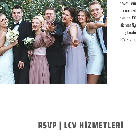
davetliler
gününüzde
hazırız. D
Hizmet fiya
oluşturabil
LCV Hizme
RSVP | LCV HİZMETLERİ