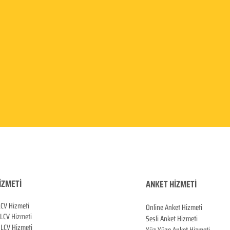
İZMETİ
ANKET HİZMETİ
LCV Hizmeti
Online Anket Hizmeti
 LCV Hiz
meti
Sesli Anket Hizmeti
LCV Hizmeti