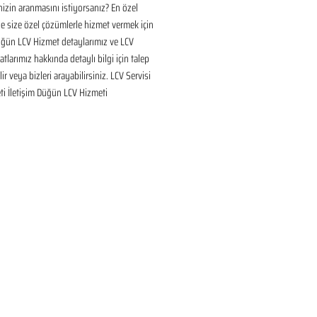
inizin aranmasını istiyorsanız? En özel 
 size özel çözümlerle hizmet vermek için 
üğün LCV Hizmet detaylarımız ve LCV 
tlarımız hakkında detaylı bilgi için talep 
ir veya bizleri arayabilirsiniz. LCV Servisi 
ti İletişim Düğün LCV Hizmeti