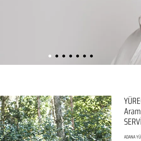
YÜREĞ
Aram
SERVİ
ADANA YÜR