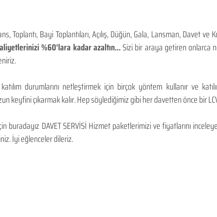
, Toplantı, Bayi Toplantıları, Açılış, Düğün, Gala, Lansman, Davet ve 
iyetlerinizi %60'lara kadar azaltın...
Sizi bir araya getiren onlarca
niriz.
 katılım durumlarını netleştirmek için birçok yöntem kullanır ve katı
n keyfini çıkarmak kalır. Hep söylediğimiz gibi her davetten önce bir LCV.
 buradayız DAVET SERVİSİ Hizmet paketlerimizi ve fiyatlarını inceleyebi
niz. İyi eğlenceler dileriz.