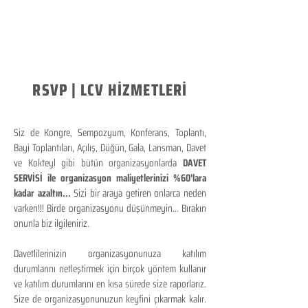
RSVP | LCV HİZMETLERİ
Siz de Kongre, Sempozyum, Konferans, Toplantı,
Bayi Toplantıları, Açılış, Düğün, Gala, Lansman, Davet
ve Kokteyl gibi bütün organizasyonlarda
DAVET
SERVİSİ ile organizasyon maliyetlerinizi %60'lara
kadar azaltın...
Sizi bir araya getiren onlarca neden
varken!!! Birde organizasyonu düşünmeyin... Bırakın
onunla biz ilgileniriz.
Davetlilerinizin organizasyonunuza katılım
durumlarını netleştirmek için birçok yöntem kullanır
ve katılım durumlarını en kısa sürede size raporlarız.
Size de organizasyonunuzun keyfini çıkarmak kalır.