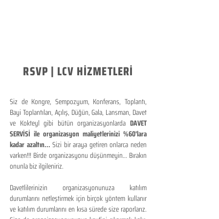
RSVP | LCV HİZMETLERİ
Siz de Kongre, Sempozyum, Konferans, Toplantı,
Bayi Toplantıları, Açılış, Düğün, Gala, Lansman, Davet
ve Kokteyl gibi bütün organizasyonlarda
DAVET
SERVİSİ ile organizasyon maliyetlerinizi %60'lara
kadar azaltın...
Sizi bir araya getiren onlarca neden
varken!!! Birde organizasyonu düşünmeyin... Bırakın
onunla biz ilgileniriz.
Davetlilerinizin organizasyonunuza katılım
durumlarını netleştirmek için birçok yöntem kullanır
ve katılım durumlarını en kısa sürede size raporlarız.