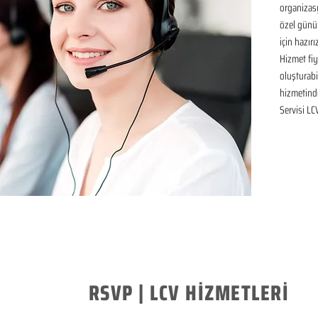
organizasy
özel günü
için hazır
Hizmet fiya
oluşturabil
hizmetinde
Servisi LC
RSVP | LCV HİZMETLERİ