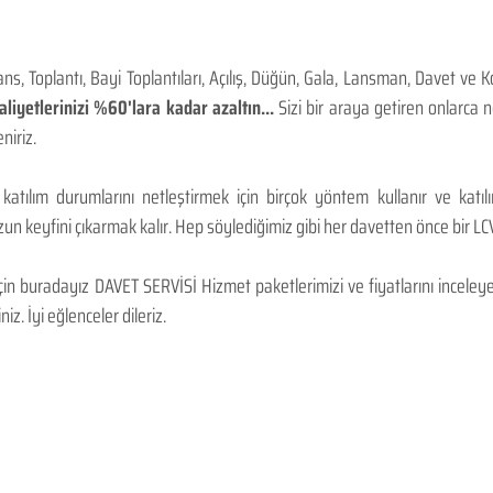
, Toplantı, Bayi Toplantıları, Açılış, Düğün, Gala, Lansman, Davet ve 
iyetlerinizi %60'lara kadar azaltın...
Sizi bir araya getiren onlarca
niriz.
 katılım durumlarını netleştirmek için birçok yöntem kullanır ve katı
n keyfini çıkarmak kalır. Hep söylediğimiz gibi her davetten önce bir LCV.
 buradayız DAVET SERVİSİ Hizmet paketlerimizi ve fiyatlarını inceleyebi
niz. İyi eğlenceler dileriz.