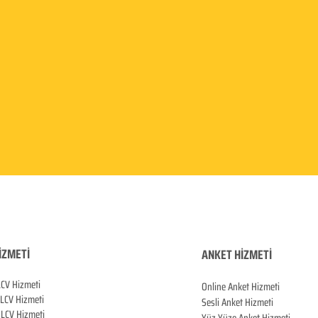
İZMETİ
ANKET HİZMETİ
LCV Hizmeti
Online Anket Hizmeti
 LCV Hiz
meti
Sesli Anket Hizmeti
LCV Hizmeti