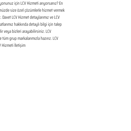
onunuz için LCV Hizmeti arıyorsanız? En 
nüzde size özel çözümlerle hizmet vermek 
ız. Davet LCV Hizmet detaylarımız ve LCV 
tlarımız hakkında detaylı bilgi için talep 
ir veya bizleri arayabilirsiniz. LCV 
 tüm grup markalarımızla hazırız. LCV 
V Hizmeti İletişim