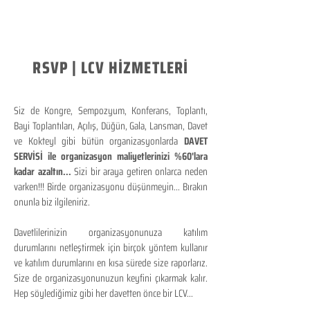
RSVP | LCV HİZMETLERİ
Siz de Kongre, Sempozyum, Konferans, Toplantı,
Bayi Toplantıları, Açılış, Düğün, Gala, Lansman, Davet
ve Kokteyl gibi bütün organizasyonlarda
DAVET
SERVİSİ ile organizasyon maliyetlerinizi %60'lara
kadar azaltın...
Sizi bir araya getiren onlarca neden
varken!!! Birde organizasyonu düşünmeyin... Bırakın
onunla biz ilgileniriz.
Davetlilerinizin organizasyonunuza katılım
durumlarını netleştirmek için birçok yöntem kullanır
ve katılım durumlarını en kısa sürede size raporlarız.
Size de organizasyonunuzun keyfini çıkarmak kalır.
Hep söylediğimiz gibi her davetten önce bir LCV...