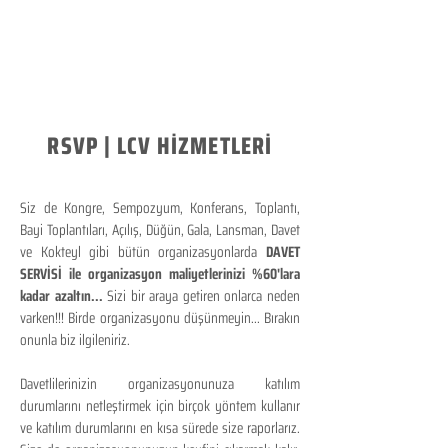
RSVP | LCV HİZMETLERİ
Siz de Kongre, Sempozyum, Konferans, Toplantı,
Bayi Toplantıları, Açılış, Düğün, Gala, Lansman, Davet
ve Kokteyl gibi bütün organizasyonlarda
DAVET
SERVİSİ ile organizasyon maliyetlerinizi %60'lara
kadar azaltın...
Sizi bir araya getiren onlarca neden
varken!!! Birde organizasyonu düşünmeyin... Bırakın
onunla biz ilgileniriz.
Davetlilerinizin organizasyonunuza katılım
durumlarını netleştirmek için birçok yöntem kullanır
ve katılım durumlarını en kısa sürede size raporlarız.