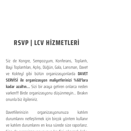
RSVP | LCV HİZMETLERİ
Siz de Kongre, Sempozyum, Konferans, Toplantı,
Bayi Toplantıları, Açılış, Düğün, Gala, Lansman, Davet
ve Kokteyl gibi bütün organizasyonlarda
DAVET
SERVİSİ ile organizasyon maliyetlerinizi %60'lara
kadar azaltın...
Sizi bir araya getiren onlarca neden
varken!!! Birde organizasyonu düşünmeyin... Bırakın
onunla biz ilgileniriz.
Davetlilerinizin organizasyonunuza katılım
durumlarını netleştirmek için birçok yöntem kullanır
ve katılım durumlarını en kısa sürede size raporlarız.