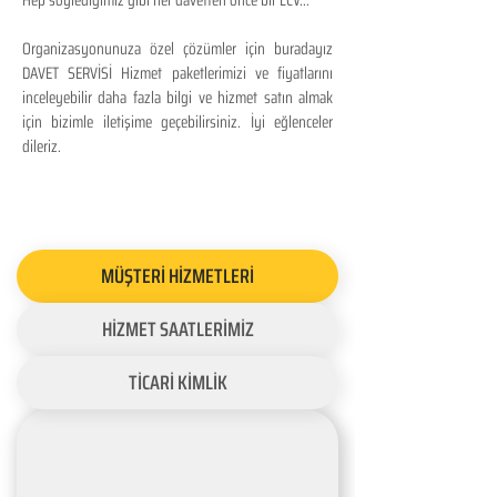
Hep söylediğimiz gibi her davetten önce bir LCV...
Organizasyonunuza özel çözümler için buradayız
DAVET SERVİSİ Hizmet paketlerimizi ve fiyatlarını
inceleyebilir daha fazla bilgi ve hizmet satın almak
için bizimle iletişime geçebilirsiniz. İyi eğlenceler
dileriz.
MÜŞTERİ HİZMETLERİ
HİZMET SAATLERİMİZ
TİCARİ KİMLİK