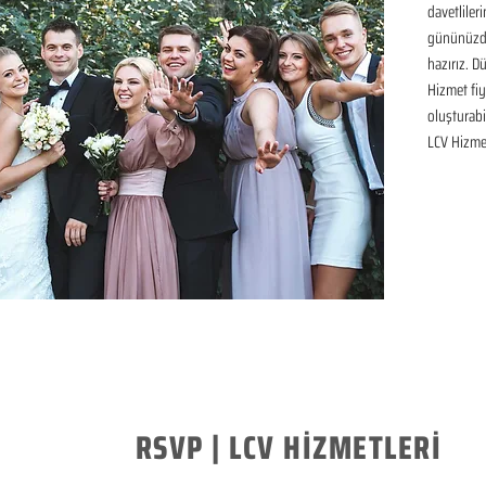
davetliler
gününüzde
hazırız. D
Hizmet fiya
oluşturabil
LCV Hizme
RSVP | LCV HİZMETLERİ