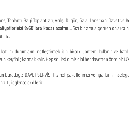
, Toplantı, Bayi Toplantıları, Açılış, Düğün, Gala, Lansman, Davet ve 
iyetlerinizi %60'lara kadar azaltın...
Sizi bir araya getiren onlarca
niriz.
 katılım durumlarını netleştirmek için birçok yöntem kullanır ve katı
n keyfini çıkarmak kalır. Hep söylediğimiz gibi her davetten önce bir LCV.
 buradayız DAVET SERVİSİ Hizmet paketlerimizi ve fiyatlarını inceleyebi
niz. İyi eğlenceler dileriz.