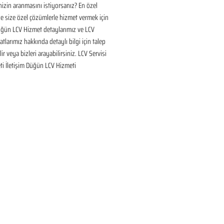
inizin aranmasını istiyorsanız? En özel 
 size özel çözümlerle hizmet vermek için 
üğün LCV Hizmet detaylarımız ve LCV 
tlarımız hakkında detaylı bilgi için talep 
ir veya bizleri arayabilirsiniz. LCV Servisi 
ti İletişim Düğün LCV Hizmeti