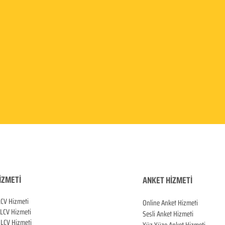
İZMETİ
ANKET HİZMETİ
LCV Hizmeti
Online Anket Hizmeti
 LCV Hiz
meti
Sesli Anket Hizmeti
LCV Hizmeti