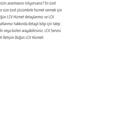
inizin aranmasını istiyorsanız? En özel 
 size özel çözümlerle hizmet vermek için 
üğün LCV Hizmet detaylarımız ve LCV 
tlarımız hakkında detaylı bilgi için talep 
ir veya bizleri arayabilirsiniz. LCV Servisi 
ti İletişim Düğün LCV Hizmeti