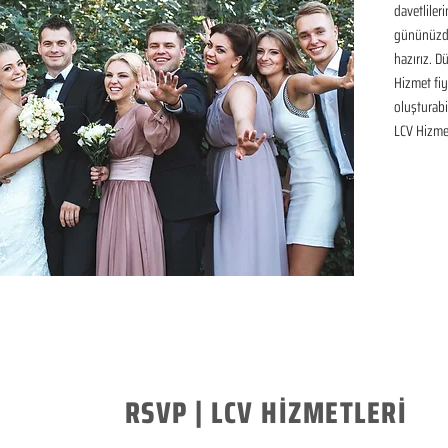
davetliler
gününüzde
hazırız. D
Hizmet fiya
oluşturabil
LCV Hizme
RSVP | LCV HİZMETLERİ