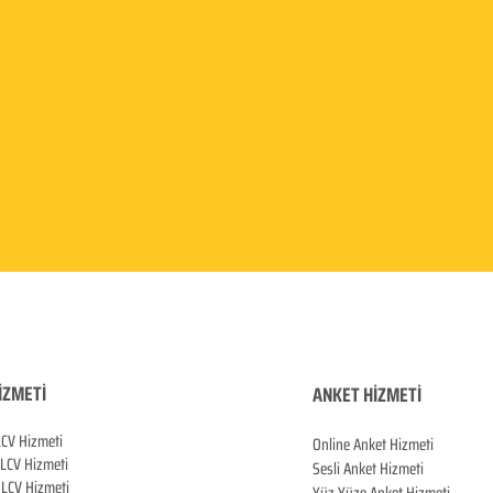
İZMETİ
ANKET HİZMETİ
LCV Hizmeti
Online Anket Hizmeti
 LCV Hiz
meti
Sesli Anket Hizmeti
LCV Hizmeti