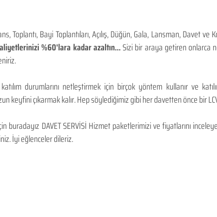
, Toplantı, Bayi Toplantıları, Açılış, Düğün, Gala, Lansman, Davet ve 
iyetlerinizi %60'lara kadar azaltın...
Sizi bir araya getiren onlarca
niriz.
 katılım durumlarını netleştirmek için birçok yöntem kullanır ve katı
n keyfini çıkarmak kalır. Hep söylediğimiz gibi her davetten önce bir LCV.
 buradayız DAVET SERVİSİ Hizmet paketlerimizi ve fiyatlarını inceleyebi
niz. İyi eğlenceler dileriz.