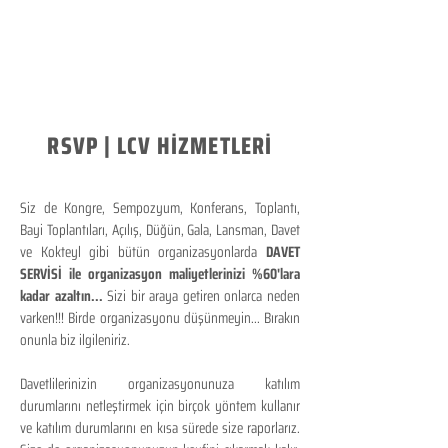
RSVP | LCV HİZMETLERİ
Siz de Kongre, Sempozyum, Konferans, Toplantı,
Bayi Toplantıları, Açılış, Düğün, Gala, Lansman, Davet
ve Kokteyl gibi bütün organizasyonlarda
DAVET
SERVİSİ ile organizasyon maliyetlerinizi %60'lara
kadar azaltın...
Sizi bir araya getiren onlarca neden
varken!!! Birde organizasyonu düşünmeyin... Bırakın
onunla biz ilgileniriz.
Davetlilerinizin organizasyonunuza katılım
durumlarını netleştirmek için birçok yöntem kullanır
ve katılım durumlarını en kısa sürede size raporlarız.