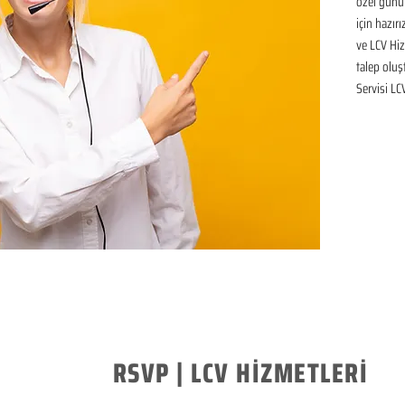
özel günü
için hazır
ve LCV Hiz
talep oluşt
Servisi LC
RSVP | LCV HİZMETLERİ