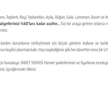
, Toplantı, Bayi Toplantıları, Açılış, Düğün, Gala, Lansman, Davet ve 
iyetlerinizi %60'lara kadar azaltın...
Sizi bir araya getiren onlarca
niriz.
 katılım durumlarını netleştirmek için birçok yöntem kullanır ve katı
n keyfini çıkarmak kalır. Hep söylediğimiz gibi her davetten önce bir LCV.
 buradayız DAVET SERVİSİ Hizmet paketlerimizi ve fiyatlarını inceleyebi
niz. İyi eğlenceler dileriz.