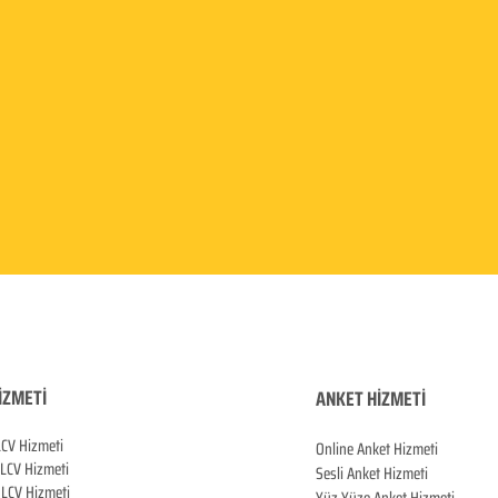
İZMETİ
ANKET HİZMETİ
LCV Hizmeti
Online Anket Hizmeti
 LCV Hiz
meti
Sesli Anket Hizmeti
LCV Hizmeti