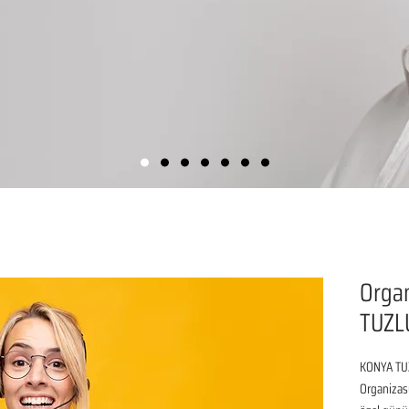
Organ
TUZL
KONYA TUZ
Organizasy