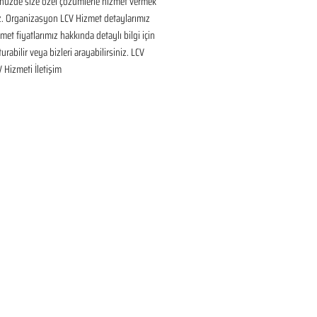
nüzde size özel çözümlerle hizmet vermek 
ız. Organizasyon LCV Hizmet detaylarımız 
met fiyatlarımız hakkında detaylı bilgi için 
urabilir veya bizleri arayabilirsiniz. LCV 
V Hizmeti İletişim