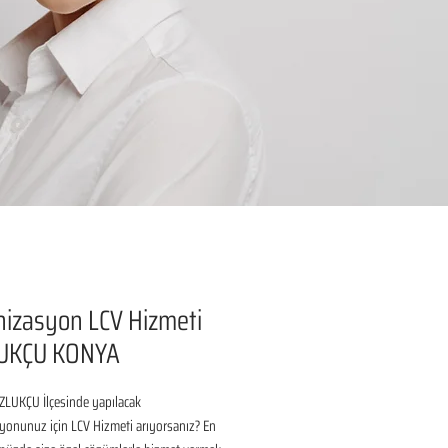
izasyon LCV Hizmeti
UKÇU KONYA
LUKÇU İlçesinde yapılacak 
onunuz için LCV Hizmeti arıyorsanız? En 