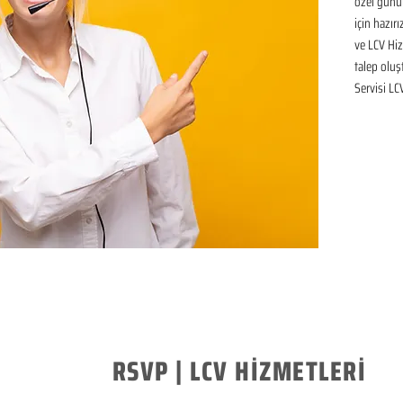
özel günü
için hazır
ve LCV Hiz
talep oluşt
Servisi LC
RSVP | LCV HİZMETLERİ