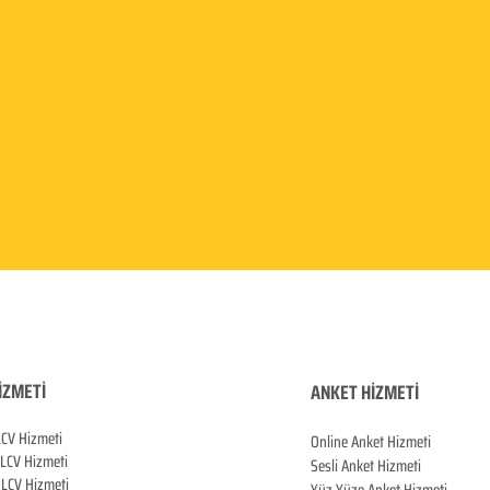
İZMETİ
ANKET HİZMETİ
LCV Hizmeti
Online Anket Hizmeti
 LCV Hiz
meti
Sesli Anket Hizmeti
LCV Hizmeti