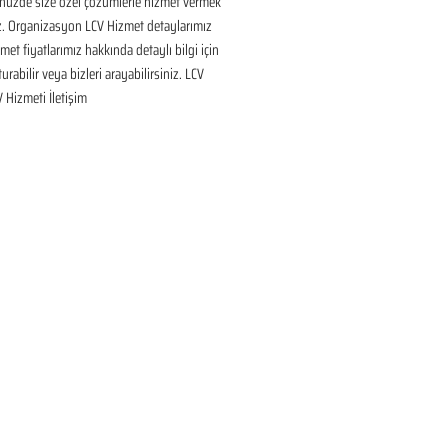
nüzde size özel çözümlerle hizmet vermek 
ız. Organizasyon LCV Hizmet detaylarımız 
met fiyatlarımız hakkında detaylı bilgi için 
urabilir veya bizleri arayabilirsiniz. LCV 
V Hizmeti İletişim