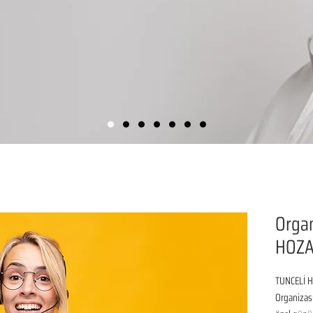
Organ
HOZA
TUNCELİ HO
Organizasy