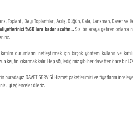
, Toplantı, Bayi Toplantıları, Açılış, Düğün, Gala, Lansman, Davet ve 
iyetlerinizi %60'lara kadar azaltın...
Sizi bir araya getiren onlarca
niriz.
 katılım durumlarını netleştirmek için birçok yöntem kullanır ve katı
n keyfini çıkarmak kalır. Hep söylediğimiz gibi her davetten önce bir LCV.
 buradayız DAVET SERVİSİ Hizmet paketlerimizi ve fiyatlarını inceleyebi
niz. İyi eğlenceler dileriz.