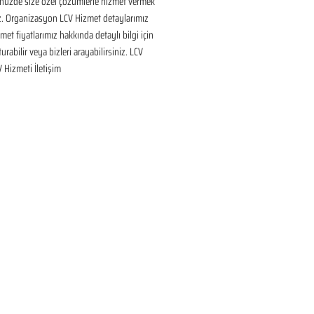
nüzde size özel çözümlerle hizmet vermek 
ız. Organizasyon LCV Hizmet detaylarımız 
met fiyatlarımız hakkında detaylı bilgi için 
urabilir veya bizleri arayabilirsiniz. LCV 
V Hizmeti İletişim