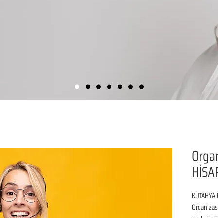
Organ
HİSA
KÜTAHYA H
Organizasy