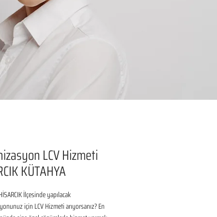
izasyon LCV Hizmeti
RCIK KÜTAHYA
İSARCIK İlçesinde yapılacak 
onunuz için LCV Hizmeti arıyorsanız? En 