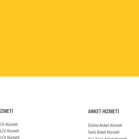
İZMETİ
ANKET HİZMETİ
LCV Hizmeti
Online Anket Hizmeti
 LCV Hiz
meti
Sesli Anket Hizmeti
LCV Hizmeti