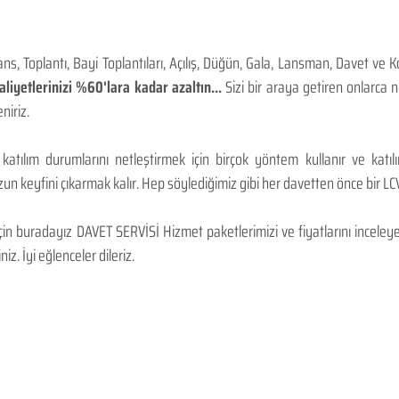
, Toplantı, Bayi Toplantıları, Açılış, Düğün, Gala, Lansman, Davet ve 
iyetlerinizi %60'lara kadar azaltın...
Sizi bir araya getiren onlarca
niriz.
 katılım durumlarını netleştirmek için birçok yöntem kullanır ve katı
n keyfini çıkarmak kalır. Hep söylediğimiz gibi her davetten önce bir LCV.
 buradayız DAVET SERVİSİ Hizmet paketlerimizi ve fiyatlarını inceleyebi
niz. İyi eğlenceler dileriz.