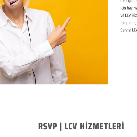
özel günü
için hazır
ve LCV Hiz
talep oluşt
Servisi LC
RSVP | LCV HİZMETLERİ