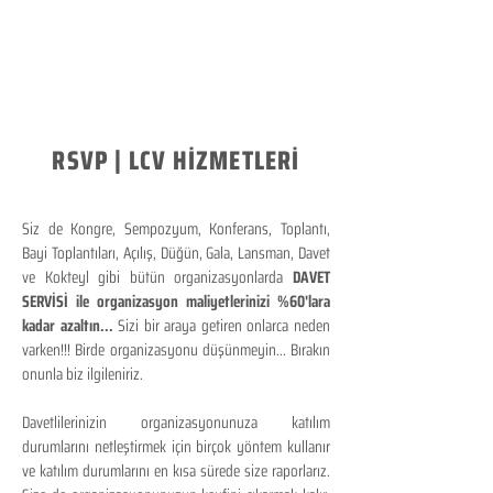
RSVP | LCV HİZMETLERİ
Siz de Kongre, Sempozyum, Konferans, Toplantı,
Bayi Toplantıları, Açılış, Düğün, Gala, Lansman, Davet
ve Kokteyl gibi bütün organizasyonlarda
DAVET
SERVİSİ ile organizasyon maliyetlerinizi %60'lara
kadar azaltın...
Sizi bir araya getiren onlarca neden
varken!!! Birde organizasyonu düşünmeyin... Bırakın
onunla biz ilgileniriz.
Davetlilerinizin organizasyonunuza katılım
durumlarını netleştirmek için birçok yöntem kullanır
ve katılım durumlarını en kısa sürede size raporlarız.