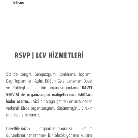
İletişim
RSVP | LCV HİZMETLERİ
Siz de Kongre, Sempozyum, Konferans, Toplantı,
Bayi Toplantıları, Açılış, Düğün, Gala, Lansman, Davet
ve Kokteyl gibi bütün organizasyonlarda
DAVET
SERVİSİ ile organizasyon maliyetlerinizi %60'lara
kadar azaltın...
Sizi bir araya getiren onlarca neden
varken!!! Birde organizasyonu düşünmeyin... Bırakın
onunla biz ilgileniriz.
Davetlilerinizin organizasyonunuza katılım
durumlarını netleştirmek için birçok yöntem kullanır