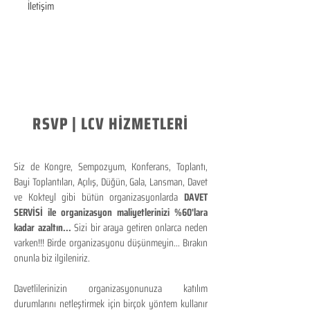
İletişim
RSVP | LCV HİZMETLERİ
Siz de Kongre, Sempozyum, Konferans, Toplantı,
Bayi Toplantıları, Açılış, Düğün, Gala, Lansman, Davet
ve Kokteyl gibi bütün organizasyonlarda
DAVET
SERVİSİ ile organizasyon maliyetlerinizi %60'lara
kadar azaltın...
Sizi bir araya getiren onlarca neden
varken!!! Birde organizasyonu düşünmeyin... Bırakın
onunla biz ilgileniriz.
Davetlilerinizin organizasyonunuza katılım
durumlarını netleştirmek için birçok yöntem kullanır