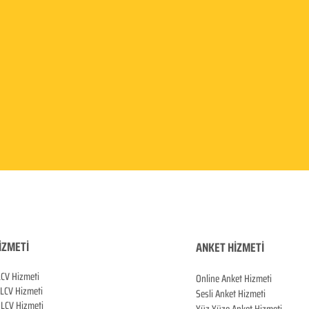
İZMETİ
ANKET HİZMETİ
LCV Hizmeti
Online Anket Hizmeti
 LCV Hiz
meti
Sesli Anket Hizmeti
LCV Hizmeti