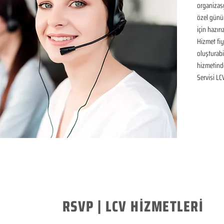
organizasy
özel günü
için hazır
Hizmet fiya
oluşturabil
hizmetinde
Servisi LC
RSVP | LCV HİZMETLERİ