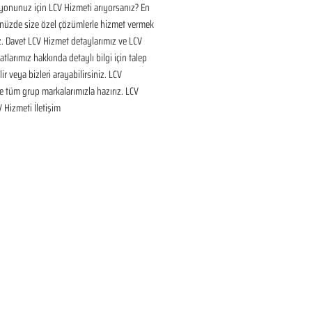
onunuz için LCV Hizmeti arıyorsanız? En 
nüzde size özel çözümlerle hizmet vermek 
ız. Davet LCV Hizmet detaylarımız ve LCV 
tlarımız hakkında detaylı bilgi için talep 
ir veya bizleri arayabilirsiniz. LCV 
 tüm grup markalarımızla hazırız. LCV 
V Hizmeti İletişim