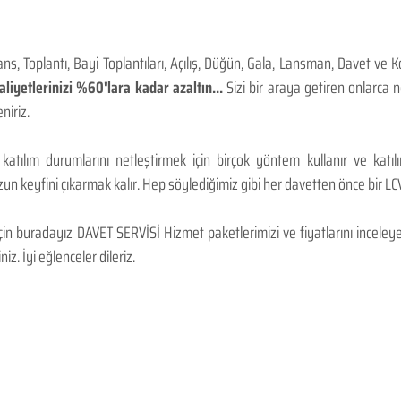
, Toplantı, Bayi Toplantıları, Açılış, Düğün, Gala, Lansman, Davet ve 
iyetlerinizi %60'lara kadar azaltın...
Sizi bir araya getiren onlarca
niriz.
 katılım durumlarını netleştirmek için birçok yöntem kullanır ve katı
n keyfini çıkarmak kalır. Hep söylediğimiz gibi her davetten önce bir LCV.
 buradayız DAVET SERVİSİ Hizmet paketlerimizi ve fiyatlarını inceleyebi
niz. İyi eğlenceler dileriz.