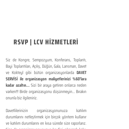
RSVP | LCV HİZMETLERİ
Siz de Kongre, Sempozyum, Konferans, Toplantı,
Bayi Toplantıları, Açılış, Düğün, Gala, Lansman, Davet
ve Kokteyl gibi bütün organizasyonlarda
DAVET
SERVİSİ ile organizasyon maliyetlerinizi %60'lara
kadar azaltın...
Sizi bir araya getiren onlarca neden
varken!!! Birde organizasyonu düşünmeyin... Bırakın
onunla biz ilgileniriz.
Davetlilerinizin organizasyonunuza katılım
durumlarını netleştirmek için birçok yöntem kullanır
ve katılım durumlarını en kısa sürede size raporlarız.