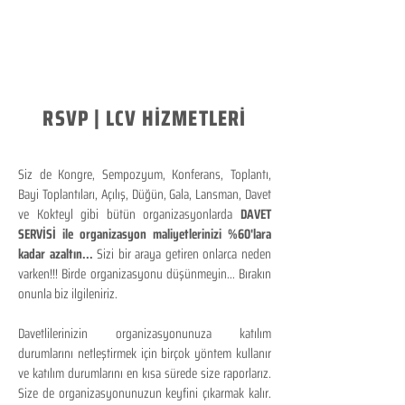
RSVP | LCV HİZMETLERİ
Siz de Kongre, Sempozyum, Konferans, Toplantı,
Bayi Toplantıları, Açılış, Düğün, Gala, Lansman, Davet
ve Kokteyl gibi bütün organizasyonlarda
DAVET
SERVİSİ ile organizasyon maliyetlerinizi %60'lara
kadar azaltın...
Sizi bir araya getiren onlarca neden
varken!!! Birde organizasyonu düşünmeyin... Bırakın
onunla biz ilgileniriz.
Davetlilerinizin organizasyonunuza katılım
durumlarını netleştirmek için birçok yöntem kullanır
ve katılım durumlarını en kısa sürede size raporlarız.
Size de organizasyonunuzun keyfini çıkarmak kalır.