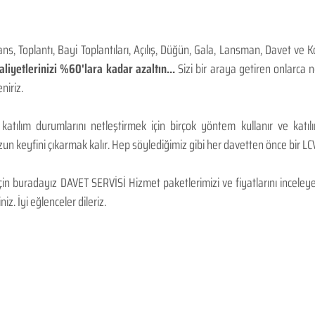
, Toplantı, Bayi Toplantıları, Açılış, Düğün, Gala, Lansman, Davet ve 
iyetlerinizi %60'lara kadar azaltın...
Sizi bir araya getiren onlarca
niriz.
 katılım durumlarını netleştirmek için birçok yöntem kullanır ve katı
n keyfini çıkarmak kalır. Hep söylediğimiz gibi her davetten önce bir LCV.
 buradayız DAVET SERVİSİ Hizmet paketlerimizi ve fiyatlarını inceleyebi
niz. İyi eğlenceler dileriz.