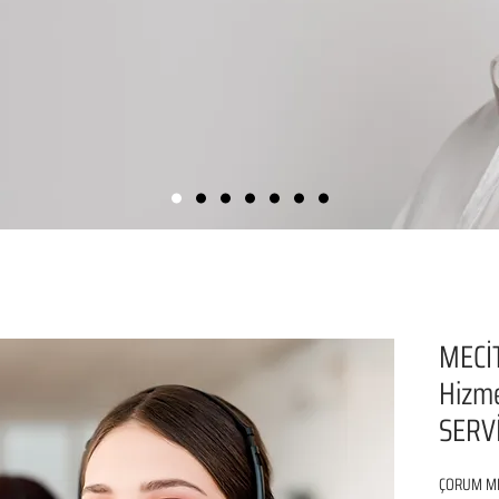
MECİT
Hizm
SERVİ
ÇORUM MEC