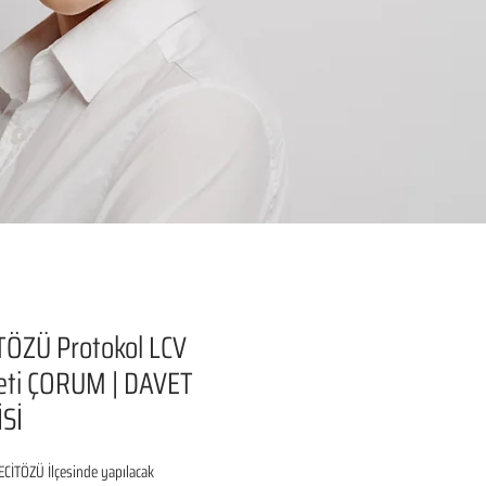
ÖZÜ Protokol LCV
eti ÇORUM | DAVET
Sİ
İTÖZÜ İlçesinde yapılacak 