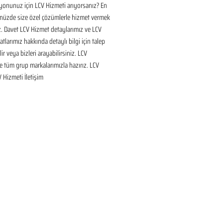
onunuz için LCV Hizmeti arıyorsanız? En 
nüzde size özel çözümlerle hizmet vermek 
ız. Davet LCV Hizmet detaylarımız ve LCV 
tlarımız hakkında detaylı bilgi için talep 
ir veya bizleri arayabilirsiniz. LCV 
 tüm grup markalarımızla hazırız. LCV 
V Hizmeti İletişim