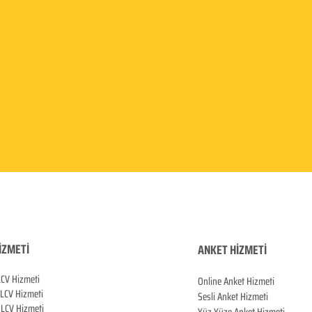
İZMETİ
ANKET HİZMETİ
LCV Hizmeti
Online Anket Hizmeti
 LCV Hiz
meti
Sesli Anket Hizmeti
LCV Hizmeti