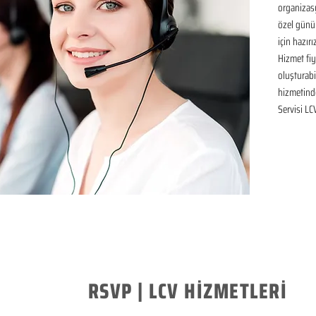
organizasy
özel günü
için hazır
Hizmet fiya
oluşturabil
hizmetinde
Servisi LC
RSVP | LCV HİZMETLERİ