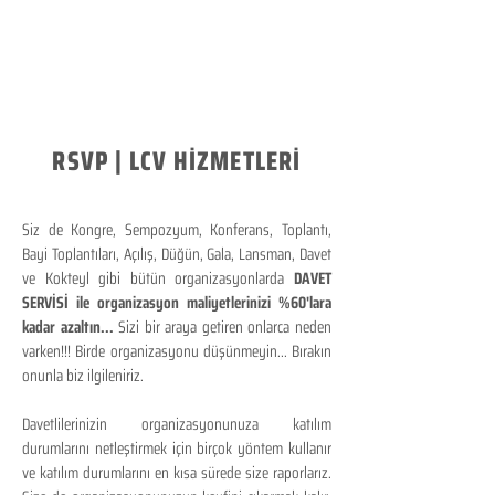
RSVP | LCV HİZMETLERİ
Siz de Kongre, Sempozyum, Konferans, Toplantı,
Bayi Toplantıları, Açılış, Düğün, Gala, Lansman, Davet
ve Kokteyl gibi bütün organizasyonlarda
DAVET
SERVİSİ ile organizasyon maliyetlerinizi %60'lara
kadar azaltın...
Sizi bir araya getiren onlarca neden
varken!!! Birde organizasyonu düşünmeyin... Bırakın
onunla biz ilgileniriz.
Davetlilerinizin organizasyonunuza katılım
durumlarını netleştirmek için birçok yöntem kullanır
ve katılım durumlarını en kısa sürede size raporlarız.