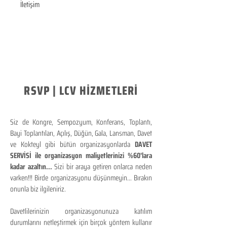
İletişim
RSVP | LCV HİZMETLERİ
Siz de Kongre, Sempozyum, Konferans, Toplantı,
Bayi Toplantıları, Açılış, Düğün, Gala, Lansman, Davet
ve Kokteyl gibi bütün organizasyonlarda
DAVET
SERVİSİ ile organizasyon maliyetlerinizi %60'lara
kadar azaltın...
Sizi bir araya getiren onlarca neden
varken!!! Birde organizasyonu düşünmeyin... Bırakın
onunla biz ilgileniriz.
Davetlilerinizin organizasyonunuza katılım
durumlarını netleştirmek için birçok yöntem kullanır