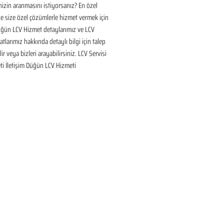
inizin aranmasını istiyorsanız? En özel 
 size özel çözümlerle hizmet vermek için 
üğün LCV Hizmet detaylarımız ve LCV 
tlarımız hakkında detaylı bilgi için talep 
ir veya bizleri arayabilirsiniz. LCV Servisi 
ti İletişim Düğün LCV Hizmeti