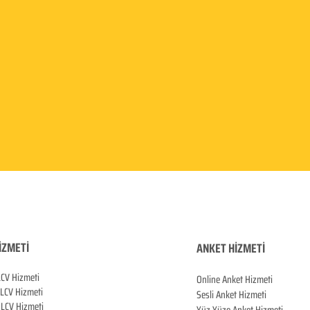
İZMETİ
ANKET HİZMETİ
LCV Hizmeti
Online Anket Hizmeti
 LCV Hiz
meti
Sesli Anket Hizmeti
LCV Hizmeti