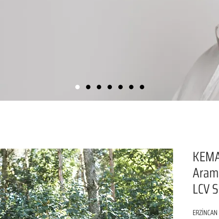
KEMA
Aram
LCV S
ERZİNCAN 