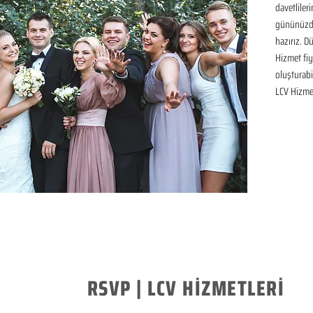
davetliler
gününüzde
hazırız. D
Hizmet fiya
oluşturabil
LCV Hizme
RSVP | LCV HİZMETLERİ