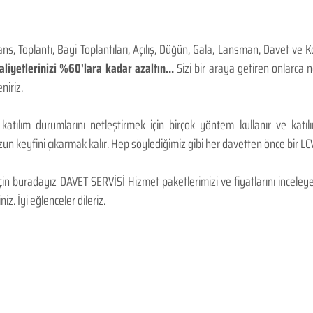
, Toplantı, Bayi Toplantıları, Açılış, Düğün, Gala, Lansman, Davet ve 
iyetlerinizi %60'lara kadar azaltın...
Sizi bir araya getiren onlarca
niriz.
 katılım durumlarını netleştirmek için birçok yöntem kullanır ve katı
n keyfini çıkarmak kalır. Hep söylediğimiz gibi her davetten önce bir LCV.
 buradayız DAVET SERVİSİ Hizmet paketlerimizi ve fiyatlarını inceleyebi
niz. İyi eğlenceler dileriz.