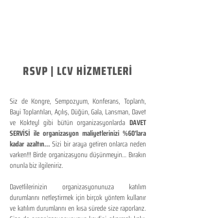
RSVP | LCV HİZMETLERİ
Siz de Kongre, Sempozyum, Konferans, Toplantı,
Bayi Toplantıları, Açılış, Düğün, Gala, Lansman, Davet
ve Kokteyl gibi bütün organizasyonlarda
DAVET
SERVİSİ ile organizasyon maliyetlerinizi %60'lara
kadar azaltın...
Sizi bir araya getiren onlarca neden
varken!!! Birde organizasyonu düşünmeyin... Bırakın
onunla biz ilgileniriz.
Davetlilerinizin organizasyonunuza katılım
durumlarını netleştirmek için birçok yöntem kullanır
ve katılım durumlarını en kısa sürede size raporlarız.