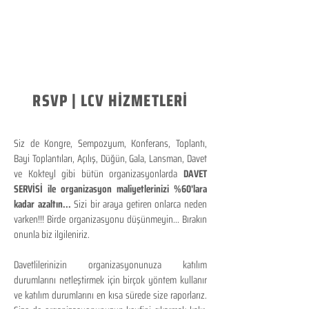
RSVP | LCV HİZMETLERİ
Siz de Kongre, Sempozyum, Konferans, Toplantı,
Bayi Toplantıları, Açılış, Düğün, Gala, Lansman, Davet
ve Kokteyl gibi bütün organizasyonlarda
DAVET
SERVİSİ ile organizasyon maliyetlerinizi %60'lara
kadar azaltın...
Sizi bir araya getiren onlarca neden
varken!!! Birde organizasyonu düşünmeyin... Bırakın
onunla biz ilgileniriz.
Davetlilerinizin organizasyonunuza katılım
durumlarını netleştirmek için birçok yöntem kullanır
ve katılım durumlarını en kısa sürede size raporlarız.