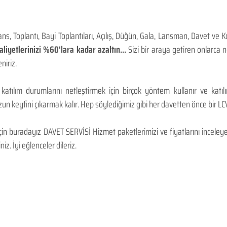
, Toplantı, Bayi Toplantıları, Açılış, Düğün, Gala, Lansman, Davet ve 
iyetlerinizi %60'lara kadar azaltın...
Sizi bir araya getiren onlarca
niriz.
 katılım durumlarını netleştirmek için birçok yöntem kullanır ve katı
n keyfini çıkarmak kalır. Hep söylediğimiz gibi her davetten önce bir LCV.
 buradayız DAVET SERVİSİ Hizmet paketlerimizi ve fiyatlarını inceleyebi
niz. İyi eğlenceler dileriz.