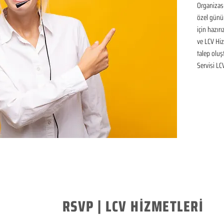
Organizasy
özel günü
için hazır
ve LCV Hiz
talep oluşt
Servisi LC
RSVP | LCV HİZMETLERİ