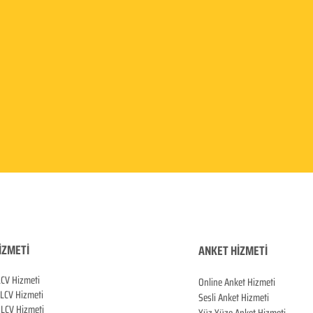
İZMETİ
ANKET HİZMETİ
LCV Hizmeti
Online Anket Hizmeti
 LCV Hiz
meti
Sesli Anket Hizmeti
LCV Hizmeti