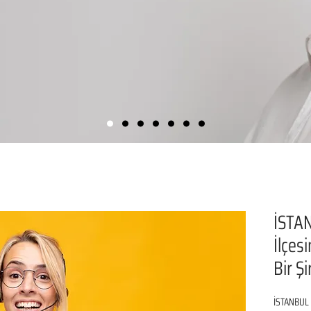
İSTA
İlçes
Bir Ş
İSTANBUL 