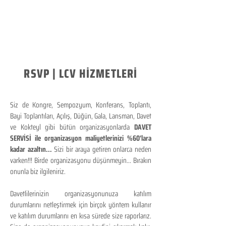
RSVP | LCV HİZMETLERİ
Siz de Kongre, Sempozyum, Konferans, Toplantı,
Bayi Toplantıları, Açılış, Düğün, Gala, Lansman, Davet
ve Kokteyl gibi bütün organizasyonlarda
DAVET
SERVİSİ ile organizasyon maliyetlerinizi %60'lara
kadar azaltın...
Sizi bir araya getiren onlarca neden
varken!!! Birde organizasyonu düşünmeyin... Bırakın
onunla biz ilgileniriz.
Davetlilerinizin organizasyonunuza katılım
durumlarını netleştirmek için birçok yöntem kullanır
ve katılım durumlarını en kısa sürede size raporlarız.