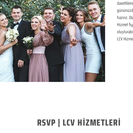
davetliler
gününüzde
hazırız. D
Hizmet fiya
oluşturabil
LCV Hizme
RSVP | LCV HİZMETLERİ