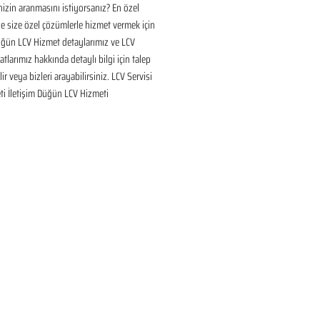
inizin aranmasını istiyorsanız? En özel 
 size özel çözümlerle hizmet vermek için 
üğün LCV Hizmet detaylarımız ve LCV 
tlarımız hakkında detaylı bilgi için talep 
ir veya bizleri arayabilirsiniz. LCV Servisi 
ti İletişim Düğün LCV Hizmeti