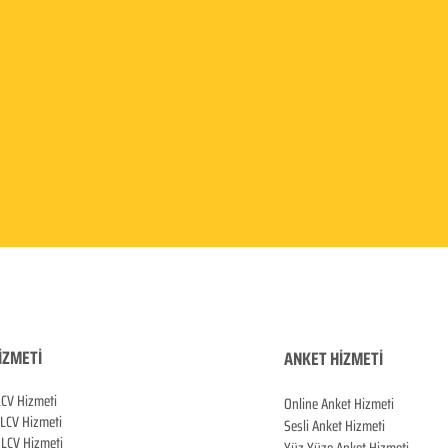
İZMETİ
ANKET HİZMETİ
LCV Hizmeti
Online Anket Hizmeti
 LCV Hiz
meti
Sesli Anket Hizmeti
LCV Hizmeti