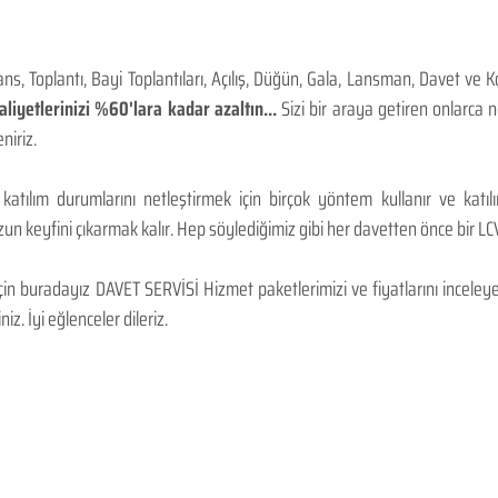
, Toplantı, Bayi Toplantıları, Açılış, Düğün, Gala, Lansman, Davet ve 
iyetlerinizi %60'lara kadar azaltın...
Sizi bir araya getiren onlarca
niriz.
 katılım durumlarını netleştirmek için birçok yöntem kullanır ve katı
n keyfini çıkarmak kalır. Hep söylediğimiz gibi her davetten önce bir LCV.
 buradayız DAVET SERVİSİ Hizmet paketlerimizi ve fiyatlarını inceleyebi
niz. İyi eğlenceler dileriz.