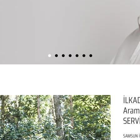
İLKAD
Aram
SERVİ
SAMSUN İL